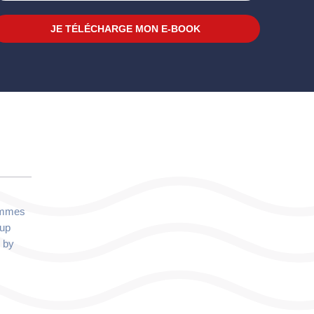
JE TÉLÉCHARGE MON E-BOOK
ommes
oup
 by