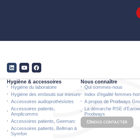
Hygiène & accessoires
Nous connaître
Hygiène du laboratoire
Qui sommes-nous
Hygiène des embouts sur mesure
Index d’égalité femmes-h
Accessoires audioprothésistes
A propos de Prodways Gr
Accessoires patients,
La démarche RSE d'Earow
Amplicomms
Prodways
Accessoires patients, Geemarc
NOUS CONTACTER
Accessoires patients, Bellman &
Symfon