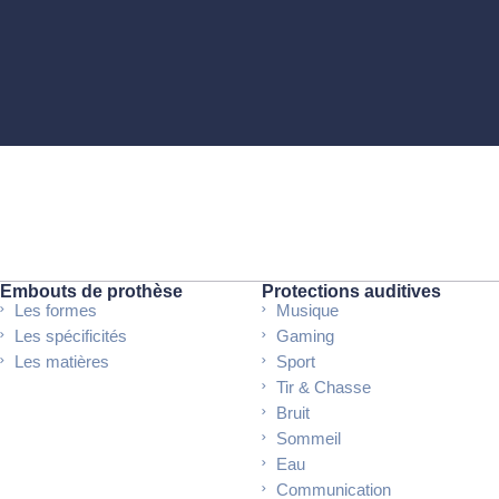
Embouts de prothèse
Protections auditives
Les formes
Musique
Les spécificités
Gaming
Les matières
Sport
Tir & Chasse
Bruit
Sommeil
Eau
Communication